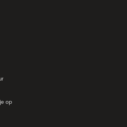
ur
je op