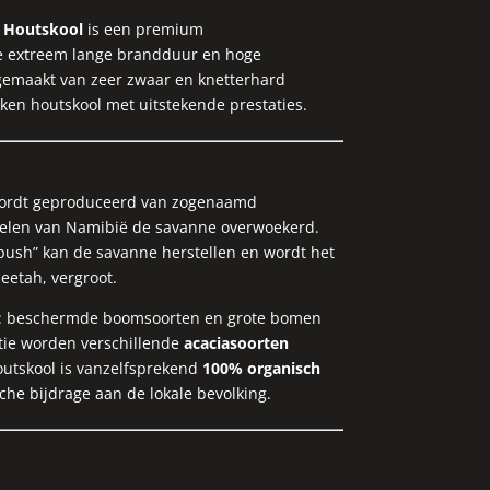
 Houtskool
is een premium
e extreem lange brandduur en hoge
gemaakt van zeer zwaar en knetterhard
ukken houtskool met uitstekende prestaties.
ordt geproduceerd van zogenaamd
e delen van Namibië de savanne overwoekerd.
bush” kan de savanne herstellen en wordt het
eetah, vergroot.
: beschermde boomsoorten en grote bomen
tie worden verschillende
acaciasoorten
outskool is vanzelfsprekend
100% organisch
che bijdrage aan de lokale bevolking.