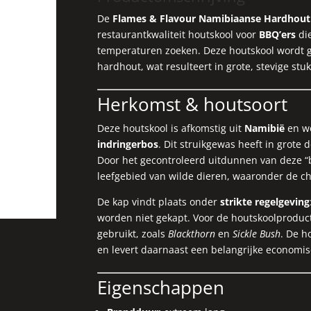
De
Flames & Flavour Namibiaanse Hardhout
restaurantkwaliteit houtskool voor
BBQ’ers
di
temperaturen zoeken. Deze houtskool wordt 
hardhout, wat resulteert in grote, stevige st
Herkomst & houtsoort
Deze houtskool is afkomstig uit
Namibië
en w
indringerbos
. Dit struikgewas heeft in grot
Door het gecontroleerd uitdunnen van deze “
leefgebied van wilde dieren, waaronder de ch
De kap vindt plaats onder
strikte regelgeving
worden niet gekapt. Voor de houtskoolproduc
gebruikt, zoals
Blackthorn
en
Sickle Bush
. De h
en levert daarnaast een belangrijke economis
Eigenschappen