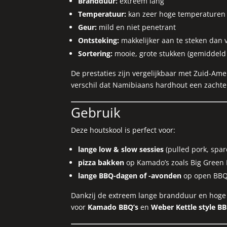
Brandduur:
extreem lang
Temperatuur:
kan zeer hoge temperaturen
Geur:
mild en niet penetrant
Ontsteking:
makkelijker aan te steken dan
Sortering:
mooie, grote stukken (gemiddeld
De prestaties zijn vergelijkbaar met Zuid-Am
verschil dat Namibiaans hardhout een zachte
Gebruik
Deze houtskool is perfect voor:
lange low & slow sessies
(pulled pork, spar
pizza bakken
op Kamado’s zoals Big Green
lange BBQ-dagen of -avonden
op open BBQ
Dankzij de extreem lange brandduur en hoge 
voor
Kamado BBQ’s
en
Weber Kettle style BB